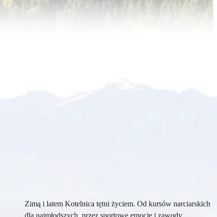
Zimą i latem Kotelnica tętni życiem. Od kursów narciarskich
dla najmłodszych, przez sportowe emocje i zawody