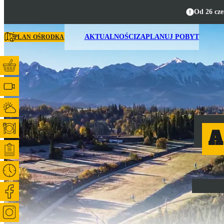
Od 26 cze
AKTUALNOŚCI
ZAPLANUJ POBYT
PLAN OŚRODKA
A