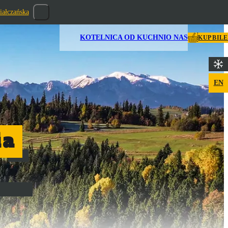
iałczańska
KOTELNICA OD KUCHNI
O NAS
KUP BIL
EN
ia