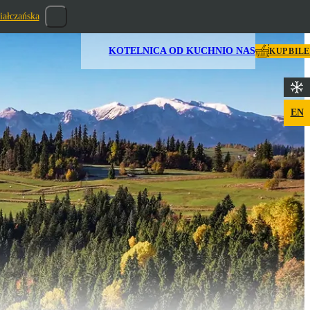
iałczańska
KOTELNICA OD KUCHNI
O NAS
KUP BIL
EN