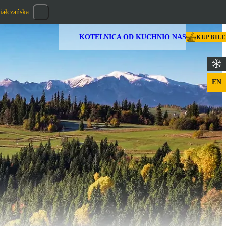
iałczańska
KOTELNICA OD KUCHNI
O NAS
KUP BIL
EN