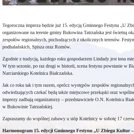
Tegoroczna impreza będzie już 15. edycją Gminnego Festynu „U Zbie
organizowane na terenie gminy Bukowina Tatrzańska jest świetną o
zespołów regionalnych, pochodzących z okolicznych terenów. Festyn 
podhalańskich, Spisza oraz Romów.
Zgodnie z tradycją, każdego roku gospodarzem Lindady jest inna mi
W tym sezonie, po raz drugi w historii, scena festynu powstanie w Bi
Narciarskiego Kotelnica Białczańska.
Jak co roku tak i tym razem, oprócz występów zespołów regionalnych
odwiedzających czekać będą także miejscowe przekąski oraz wspólne
imprezy zadbają organizatorzy – przedstawiciele O.N. Kotelnica 
w Bukowinie Tatrzańskiej.
Zapraszamy do wspólnej zabawy u stóp Kotelnicy w sobotę 17 cze
Harmonogram 15. edycji Gminnego Festynu „U Zbiegu Kultur 