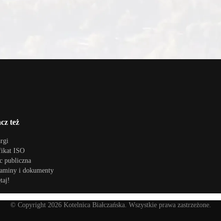
cz też
rgi
fikat ISO
 publiczna
aminy i dokumenty
taj!
© Copyright
2026
Kotelnica Białczańska. Wszystkie prawa zastrzeżone.