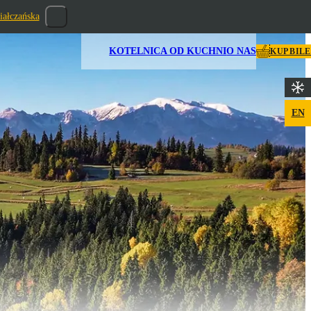
iałczańska
KOTELNICA OD KUCHNI
O NAS
KUP BIL
EN