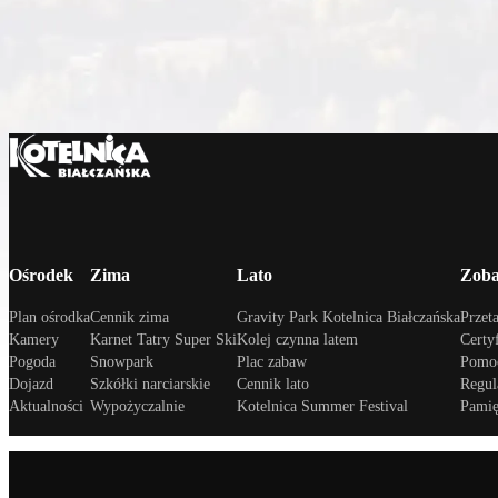
Ośrodek
Zima
Lato
Zoba
Plan ośrodka
Cennik zima
Gravity Park Kotelnica Białczańska
Przeta
Kamery
Karnet Tatry Super Ski
Kolej czynna latem
Certy
Pogoda
Snowpark
Plac zabaw
Pomoc
Dojazd
Szkółki narciarskie
Cennik lato
Regul
Aktualności
Wypożyczalnie
Kotelnica Summer Festival
Pamię