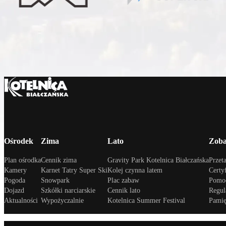
Ośrodek
Zima
Lato
Zoba
Plan ośrodka
Cennik zima
Gravity Park Kotelnica Białczańska
Przeta
Kamery
Karnet Tatry Super Ski
Kolej czynna latem
Certy
Pogoda
Snowpark
Plac zabaw
Pomoc
Dojazd
Szkółki narciarskie
Cennik lato
Regul
Aktualności
Wypożyczalnie
Kotelnica Summer Festival
Pamię