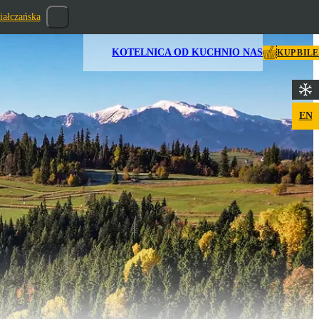
iałczańska
KOTELNICA OD KUCHNI
O NAS
KUP BIL
EN