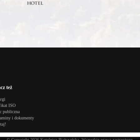
cz też
rgi
fikat ISO
 publiczna
aminy i dokumenty
taj!
© Copyright
2026
Kotelnica Białczańska. Wszystkie prawa zastrzeżone.