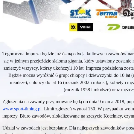
Tegoroczna impreza będzie już ósmą edycją kultowych zawodów narcia
się w jednym przejeździe slalomu giganta, który ustawiony zostanie 
zmierzyć wszyscy, którzy ukończyli 10 lat. Impreza podzielona zosta
Będzie można wyróżnić 6 grup: chłopcy i dziewczynki do 10 lat (r
młodsze), chłopcy do lat 16 (rocznik 2002 i młodsi), kobiety i męż
(rocznik 1958 i młodsze) oraz mężczy
Zgłoszenia na zawody przyjmowane będą do dnia 9 marca 2018, poprz
www.sport-timing.pl
. Limit zgłoszeń wynosi 150. W przypadku woln
imprezy. Biuro zawodów, zlokalizowane na szczycie Kotelnicy, czyn
Udział w zawodach jest bezpłatny. Dla najlepszych zawodników posz