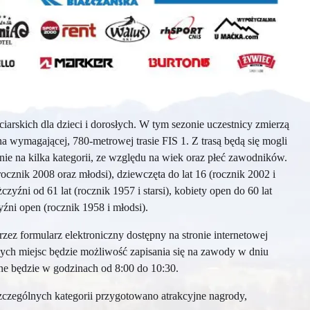
rskich dla dzieci i dorosłych. W tym sezonie uczestnicy zmierzą
na wymagającej, 780-metrowej trasie FIS 1. Z trasą będą się mogli
nie na kilka kategorii, ze względu na wiek oraz płeć zawodników.
ocznik 2008 oraz młodsi), dziewczęta do lat 16 (rocznik 2002 i
czyźni od 61 lat (rocznik 1957 i starsi), kobiety open do 60 lat
źni open (rocznik 1958 i młodsi).
ez formularz elektroniczny dostępny na stronie internetowej
ych miejsc będzie możliwość zapisania się na zawody w dniu
ne będzie w godzinach od 8:00 do 10:30.
czególnych kategorii przygotowano atrakcyjne nagrody,