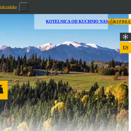
iałczańska
KOTELNICA OD KUCHNI
O NAS
KUP BIL
EN
ń