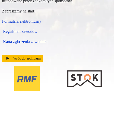
ufundowane przez znakomitych sponsorów.
Zapraszamy na start!
Formularz elektroniczny
Regulamin zawodów
Karta zgłoszenia zawodnika
Wróć do archiwum